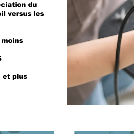
éciation du
il versus les
u moins
$
$
 et plus