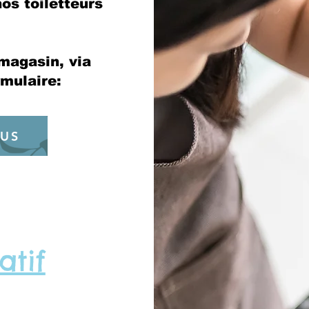
os toiletteurs
magasin, via
mulaire:
OUS
atif